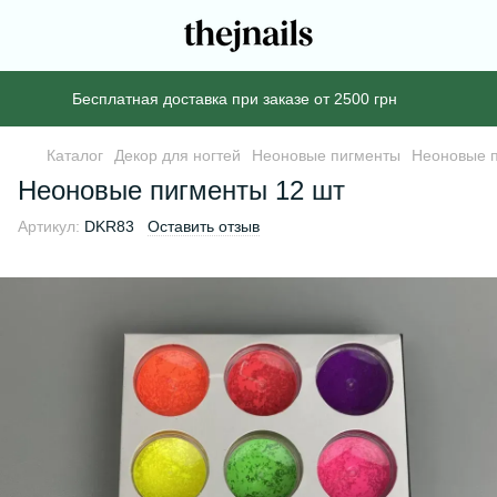
Бесплатная доставка при заказе от 2500 грн
Каталог
Декор для ногтей
Неоновые пигменты
Неоновые п
Неоновые пигменты 12 шт
Артикул:
DKR83
Оставить отзыв