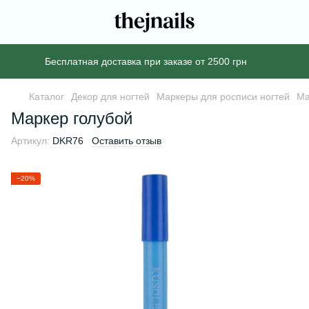
Бесплатная доставка при заказе от 2500 грн
Каталог
Декор для ногтей
Маркеры для росписи ногтей
Ма
Маркер голубой
Артикул:
DKR76
Оставить отзыв
−20%