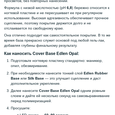
просветов, без повторных нанесений.
Формула с низкой кислотностью (pH
6,8
) бережно относится к
ногтевой пластине и не пересушивает ее при регулярном
использовании. Высокая адгезивность обеспечивает прочное
сцепление, поэтому покрытие держится долго и не
отслаивается по свободному краю.
Она отлично подходит как самостоятельное покрытие. В то же
время база прекрасно служит основой под любой гель-лак,
добавляя глубины финальному результату.
Как наносить Cover Base Edlen Opal:
Подготовьте ногтевую пластину стандартно: маникюр,
опил, обезжиривание.
При необходимости нанесите тонкий слой
Edlen Rubber
Base
или
Silk Base
— это улучшит сцепление и даст
дополнительное укрепление.
Далее нанесите
Cover Base Edlen Opal
одним ровным
слоем и дайте ей несколько секунд на самовыравнивание
перед полимеризацией.
Просушите: