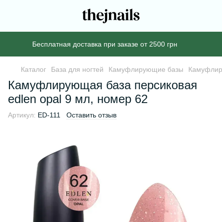
Бесплатная доставка при заказе от 2500 грн
Каталог
База для ногтей
Камуфлирующие базы
Камуфлир
Камуфлирующая база персиковая
edlen opal 9 мл, номер 62
Артикул:
ED-111
Оставить отзыв