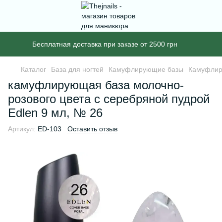
Бесплатная доставка при заказе от 2500 грн
Каталог
База для ногтей
Камуфлирующие базы
Камуфлир
камуфлирующая база молочно-
розового цвета с серебряной пудрой
Edlen 9 мл, № 26
Артикул:
ED-103
Оставить отзыв