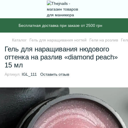
Бесплатная доставка при заказе от 2500 грн
Каталог
Гель для наращивания ногтей
Гели на розлив
Гел
Гель для наращивания нюдового
оттенка на разлив «diamond peach»
15 мл
Артикул:
IGL_111
Оставить отзыв