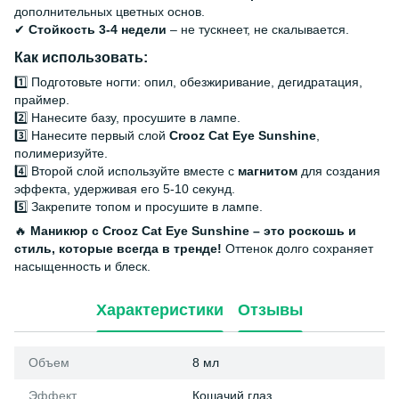
дополнительных цветных основ.
✔
Стойкость 3-4 недели
– не тускнеет, не скалывается.
Как использовать:
1️⃣ Подготовьте ногти: опил, обезжиривание, дегидратация,
праймер.
2️⃣ Нанесите базу, просушите в лампе.
3️⃣ Нанесите первый слой
Crooz Cat Eye Sunshine
,
полимеризуйте.
4️⃣ Второй слой используйте вместе с
магнитом
для создания
эффекта, удерживая его 5-10 секунд.
5️⃣ Закрепите топом и просушите в лампе.
🔥
Маникюр с Crooz Cat Eye Sunshine – это роскошь и
стиль, которые всегда в тренде!
Оттенок долго сохраняет
насыщенность и блеск.
Характеристики
Отзывы
Объем
8 мл
Эффект
Кошачий глаз