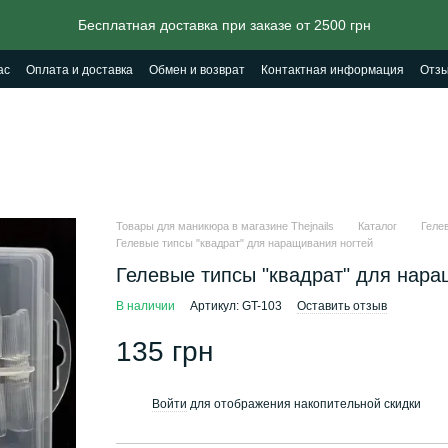
Бесплатная доставка при заказе от 2500 грн
ас
Оплата и доставка
Обмен и возврат
Контактная информация
Отзы
Товары для маникюра в магазине Thejnails
Каталог
Геле
Гелевые типсы "квадрат" для наращивания ногтей
Гелевые типсы "квадрат" для нара
В наличии
Артикул: GT-103
Оставить отзыв
135 грн
Войти
для отображения накопительной скидки
%