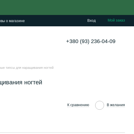
Мой заказ
Вход
вы о магазине
+380 (93) 236-04-09
вые типсы для наращивания ногтей
щивания ногтей
К сравнению
В желания