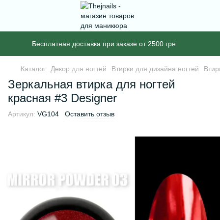
Бесплатная доставка при заказе от 2500 грн
Каталог
Декор для ногтей
Втирки для дизайна ногтей
Втир
Зеркальная втирка для ногтей
красная #3 Designer
Артикул:
VG104
Оставить отзыв