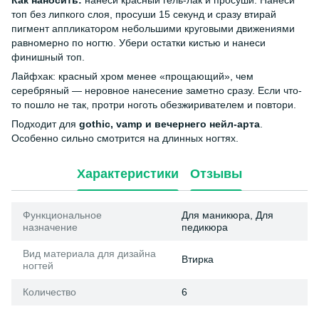
Как наносить:
нанеси красный гель-лак и просуши. Нанеси
топ без липкого слоя, просуши 15 секунд и сразу втирай
пигмент аппликатором небольшими круговыми движениями
равномерно по ногтю. Убери остатки кистью и нанеси
финишный топ.
Лайфхак: красный хром менее «прощающий», чем
серебряный — неровное нанесение заметно сразу. Если что-
то пошло не так, протри ноготь обезжиривателем и повтори.
Подходит для
gothic, vamp и вечернего нейл-арта
.
Особенно сильно смотрится на длинных ногтях.
Характеристики
Отзывы
Функциональное
Для маникюра, Для
назначение
педикюра
Вид материала для дизайна
Втирка
ногтей
Количество
6