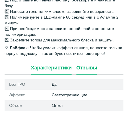
1️⃣ Подготовьте ногтевую пластину: обезжирьте и нанесите
базу.
2️⃣ Нанесите гель тонким слоем, выровняйте поверхность.
3️⃣ Полимеризуйте в LED-лампе 60 секунд или в UV-лампе 2
минуты.
4️⃣ При необходимости нанесите второй слой и повторите
полимеризацию.
5️⃣ Закрепите топом для максимального блеска и защиты.
💡
Лайфхак:
Чтобы усилить эффект сияния, наносите гель на
черную подложку – так он будет светиться еще ярче!
Характеристики
Отзывы
Без ТРО
Да
Эффект
Светоотражающие
Объем
15 мл