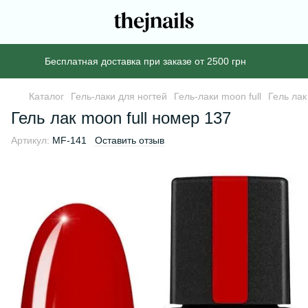
Бесплатная доставка при заказе от 2500 грн
Каталог
Гель-лаки для ногтей
Гель-лаки moon full
Гель лак
Гель лак moon full номер 137
Артикул:
MF-141
Оставить отзыв