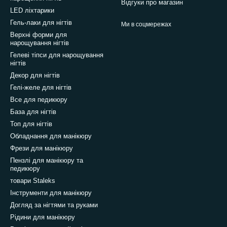
Відгуки про магазин
LED ліхтарики
Гель-лаки для нігтів
Ми в соцмережах
Верхні форми для
нарощування нігтів
Гелеві тіпси для нарощування
нігтів
Декор для нігтів
Гелі-желе для нігтів
Все для педикюру
База для нігтів
Топ для нігтів
Обладнання для манікюру
Фрези для манікюру
Пензлі для манікюру та
педикюру
товари Staleks
Інструменти для манікюру
Догляд за нігтями та руками
Рідини для манікюру