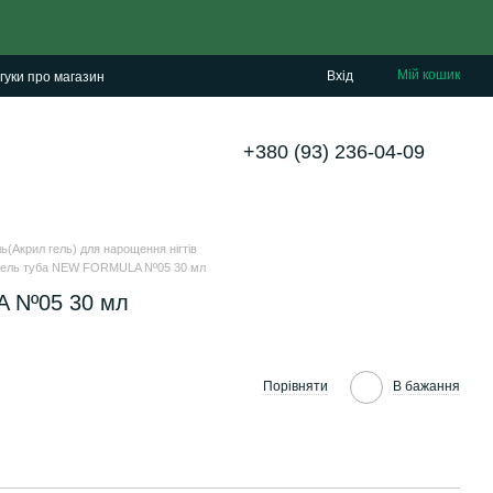
Мій кошик
Вхід
гуки про магазин
+380 (93) 236-04-09
ь(Акрил гель) для нарощення нігтів
гель туба NEW FORMULA Nº05 30 мл
 Nº05 30 мл
Порівняти
В бажання