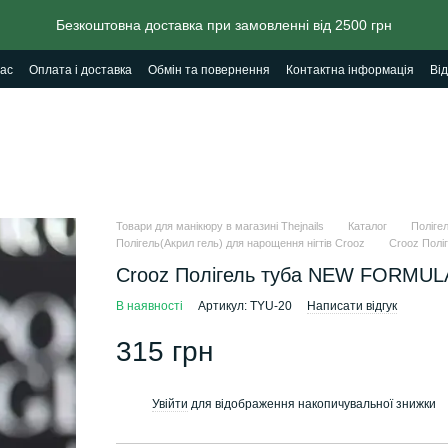
Безкоштовна доставка при замовленні від 2500 грн
ас
Оплата і доставка
Обмін та повернення
Контактна інформація
Від
Товари для манікюру в магазині Thejnails
Каталог
Полігел
Полігель(Акрил гель) для нарощення нігтів Crooz
Crooz Полі
Crooz Полігель туба NEW FORMULA
В наявності
Артикул: TYU-20
Написати відгук
315 грн
Увійти
для відображення накопичувальної знижки
%