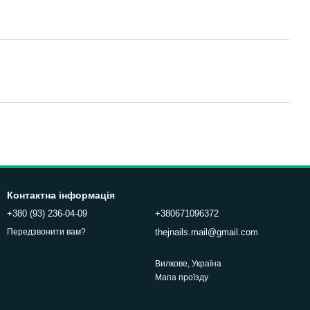
Контактна інформація
+380 (93) 236-04-09
+380671096372
thejnails.mail@gmail.com
Передзвонити вам?
Вилкове, Україна
Мапа проїзду