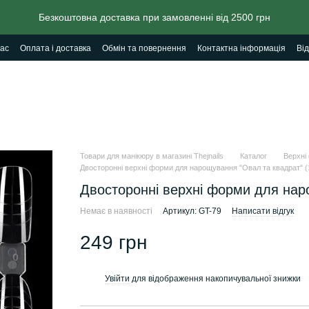
Безкоштовна доставка при замовленні від 2500 грн
ас
Оплата і доставка
Обмін та повернення
Контактна інформація
Від
Товари для манікюру в магазині Thejnails
Каталог
Верхні
Двосторонні верхні форми для нарощування "Овал та квадрат" (
Двосторонні верхні форми для наро
Немає в наявності
Артикул: GT-79
Написати відгук
249 грн
Увійти
для відображення накопичувальної знижки
%