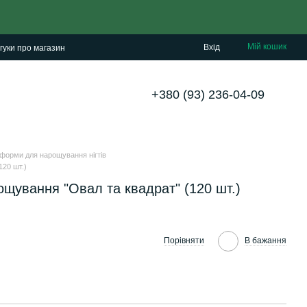
Мій кошик
Вхід
гуки про магазин
+380 (93) 236-04-09
 форми для нарощування нігтів
120 шт.)
щування "Овал та квадрат" (120 шт.)
Порівняти
В бажання