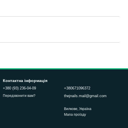
Контактна інформація
+380 (93) 236-04-09
+380671096372
thejnails.mail@gmail.com
Передзвонити вам?
Вилкове, Україна
Мапа проїзду