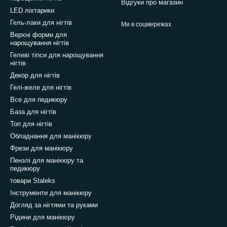
Відгуки про магазин
LED ліхтарики
Гель-лаки для нігтів
Ми в соцмережах
Верхні форми для
нарощування нігтів
Гелеві тіпси для нарощування
нігтів
Декор для нігтів
Гелі-желе для нігтів
Все для педикюру
База для нігтів
Топ для нігтів
Обладнання для манікюру
Фрези для манікюру
Пензлі для манікюру та
педикюру
товари Staleks
Інструменти для манікюру
Догляд за нігтями та руками
Рідини для манікюру