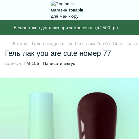
Безкоштовна доставка при замовленні від 2500 грн
Каталог
Гель-лаки для нігтів
Гель-лаки You Are Cute
Гель л
Гель лак you are cute номер 77
Артикул:
TM-156
Написати відгук