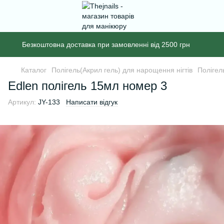
Безкоштовна доставка при замовленні від 2500 грн
Каталог
Полігель(Акрил гель) для нарощення нігтів
Полігел
Edlen полігель 15мл номер 3
Артикул:
JY-133
Написати відгук