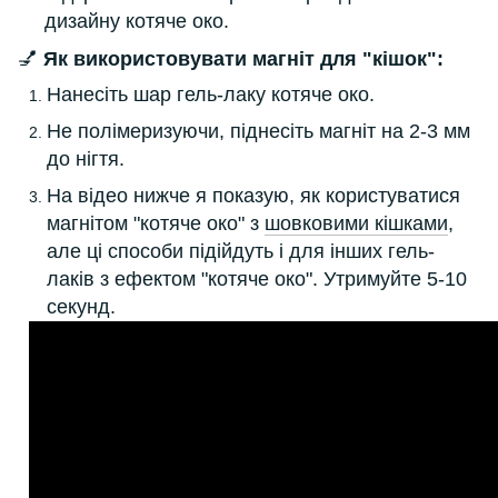
дизайну котяче око.
💅
Як використовувати магніт для "кішок":
Нанесіть шар гель-лаку котяче око.
Не полімеризуючи, піднесіть магніт на 2-3 мм
до нігтя.
На відео нижче я показую, як користуватися
магнітом "котяче око" з
шовковими кішками
,
але ці способи підійдуть і для інших гель-
лаків з ефектом "котяче око". Утримуйте 5-10
секунд.