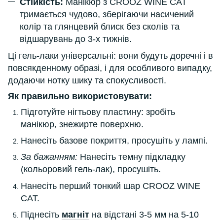
Стійкість:
Манікюр з CROOZ WINE CAT
тримається чудово, зберігаючи насичений
колір та глянцевий блиск без сколів та
відшарувань до 3-х тижнів.
Ці гель-лаки універсальні: вони будуть доречні і в
повсякденному образі, і для особливого випадку,
додаючи нотку шику та спокусливості.
Як правильно використовувати:
Підготуйте нігтьову пластину: зробіть
манікюр, знежирте поверхню.
Нанесіть базове покриття, просушіть у лампі.
За бажанням:
Нанесіть темну підкладку
(кольоровий гель-лак), просушіть.
Нанесіть перший тонкий шар CROOZ WINE
CAT.
Піднесіть
магніт
на відстані 3-5 мм на 5-10