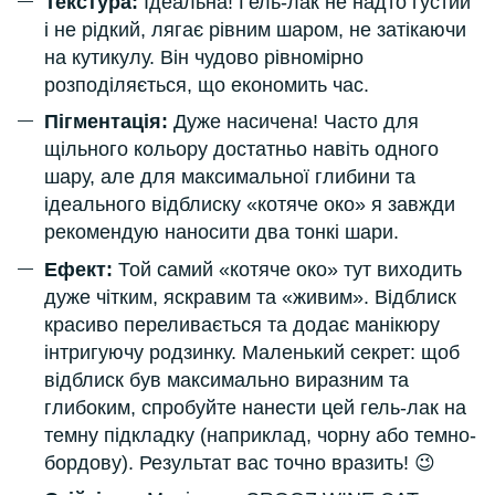
Текстура:
Ідеальна! Гель-лак не надто густий
і не рідкий, лягає рівним шаром, не затікаючи
на кутикулу. Він чудово рівномірно
розподіляється, що економить час.
Пігментація:
Дуже насичена! Часто для
щільного кольору достатньо навіть одного
шару, але для максимальної глибини та
ідеального відблиску «котяче око» я завжди
рекомендую наносити два тонкі шари.
Ефект:
Той самий «котяче око» тут виходить
дуже чітким, яскравим та «живим». Відблиск
красиво переливається та додає манікюру
інтригуючу родзинку. Маленький секрет: щоб
відблиск був максимально виразним та
глибоким, спробуйте нанести цей гель-лак на
темну підкладку (наприклад, чорну або темно-
бордову). Результат вас точно вразить! 😉