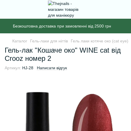
Безкоштовна доставка при замовленні від 2500 грн
Каталог
Гель-лаки для нігтів
Гель лаки котяче око (cat eye)
Гель-лак "Кошаче око" WINE cat від
Crooz номер 2
Артикул:
HJ-28
Написати відгук