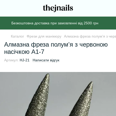
Безкоштовна доставка при замовленні від 2500 грн
Каталог
Фрези для манікюру
Алмазна фреза полум'я з чер
Алмазна фреза полум'я з червоною
насічкою А1-7
Артикул:
HJ-21
Написати відгук