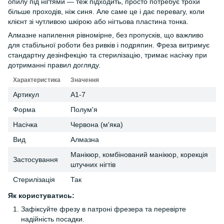
опилу під нігтями — теж підходить, просто потребує трохи
більше проходів, ніж синя. Але саме це і дає перевагу, коли
клієнт зі чутливою шкірою або нігтьова пластина тонка.
Алмазне напилення рівномірне, без пропусків, що важливо
для стабільної роботи без ривків і подряпин. Фреза витримує
стандартну дезінфекцію та стерилізацію, тримає насічку при
дотриманні правил догляду.
Характеристика
Значення
Артикул
А1-7
Форма
Полум'я
Насічка
Червона (м'яка)
Вид
Алмазна
Манікюр, комбінований манікюр, корекція
Застосування
штучних нігтів
Стерилізація
Так
Як користуватись:
Зафіксуйте фрезу в патроні фрезера та перевірте
надійність посадки.