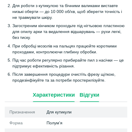
Для роботи з кутикулою та бічними валиками виставте
низькі оберти — до 10 000 об/хв, щоб зберегти точність і
не травмувати шкіру.
Загостреним кінчиком проходьте під нігтьовою пластиною
для опилу арки та видалення відшарувань — рухи легкі,
без тиску.
При обробці мозолів на пальцях працюйте короткими
проходами, контролюючи глибину обробки.
Під час роботи регулярно прибирайте пил з насічки — це
підтримує ефективність різання.
Після завершення процедури очистіть фрезу щіткою,
продезінфікуйте та за потреби простерилізуйте.
Характеристики
Відгуки
Призначення
Для кутикули
Форма
Полум'я