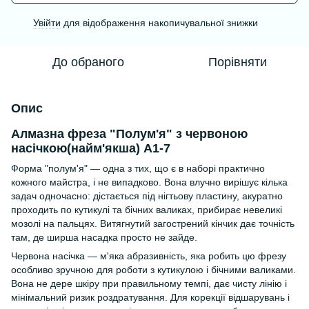
Увійти
для відображення накопичувальної знижки
%
До обраного
Порівняти
Опис
Алмазна фреза "Полум'я" з червоною
насічкою(найм'якша) А1-7
Форма "полум'я" — одна з тих, що є в наборі практично
кожного майстра, і не випадково. Вона влучно вирішує кілька
задач одночасно: дістається під нігтьову пластину, акуратно
проходить по кутикулі та бічних валиках, прибирає невеликі
мозолі на пальцях. Витягнутий загострений кінчик дає точність
там, де ширша насадка просто не зайде.
Червона насічка — м'яка абразивність, яка робить цю фрезу
особливо зручною для роботи з кутикулою і бічними валиками.
Вона не дере шкіру при правильному темпі, дає чисту лінію і
мінімальний ризик роздратування. Для корекції відшарувань і