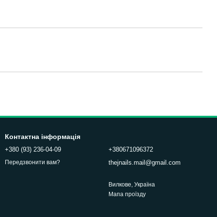
Контактна інформація
+380 (93) 236-04-09
+380671096372
thejnails.mail@gmail.com
Передзвонити вам?
Вилкове, Україна
Мапа проїзду