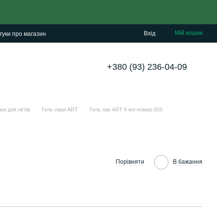
Мій кошик
Вхід
гуки про магазин
+380 (93) 236-04-09
ки для нігтів
Гель-лаки ART
Гель лак ART 6 мл номер 003
Порівняти
В бажання