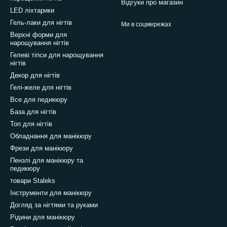
Відгуки про магазин
LED ліхтарики
Гель-лаки для нігтів
Ми в соцмережах
Верхні форми для
нарощування нігтів
Гелеві тіпси для нарощування
нігтів
Декор для нігтів
Гелі-желе для нігтів
Все для педикюру
База для нігтів
Топ для нігтів
Обладнання для манікюру
Фрези для манікюру
Пензлі для манікюру та
педикюру
товари Staleks
Інструменти для манікюру
Догляд за нігтями та руками
Рідини для манікюру