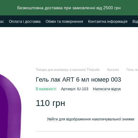
Безкоштовна доставка при замовленні від 2500 грн
ас
Оплата і доставка
Обмін та повернення
Контактна інформація
Від
Товари для манікюру в магазині Thejnails
Каталог
Гель-ла
Гель лак ART 6 мл номер 003
В наявності
Артикул: IU-103
Написати відгук
110 грн
Увійти
для відображення накопичувальної знижки
%