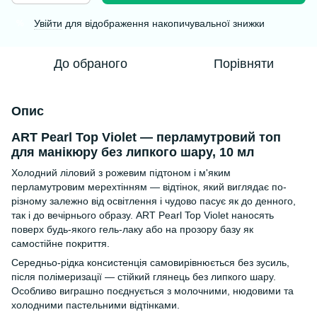
Увійти
для відображення накопичувальної знижки
%
До обраного
Порівняти
Опис
ART Pearl Top Violet — перламутровий топ
для манікюру без липкого шару, 10 мл
Холодний ліловий з рожевим підтоном і м'яким
перламутровим мерехтінням — відтінок, який виглядає по-
різному залежно від освітлення і чудово пасує як до денного,
так і до вечірнього образу. ART Pearl Top Violet наносять
поверх будь-якого гель-лаку або на прозору базу як
самостійне покриття.
Середньо-рідка консистенція самовирівнюється без зусиль,
після полімеризації — стійкий глянець без липкого шару.
Особливо виграшно поєднується з молочними, нюдовими та
холодними пастельними відтінками.