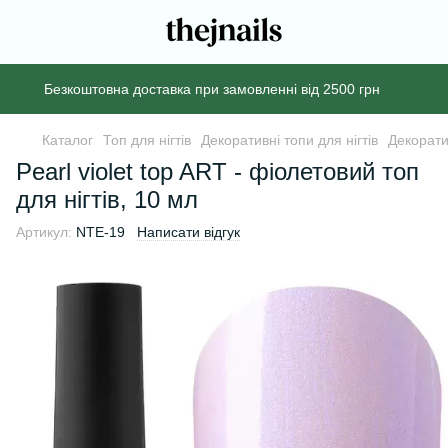
Безкоштовна доставка при замовленні від 2500 грн
Каталог
Топ для нігтів
Декоративні топи для нігтів
Декорати
Pearl violet top ART - фіолетовий топ
для нігтів, 10 мл
Артикул:
NTE-19
Написати відгук