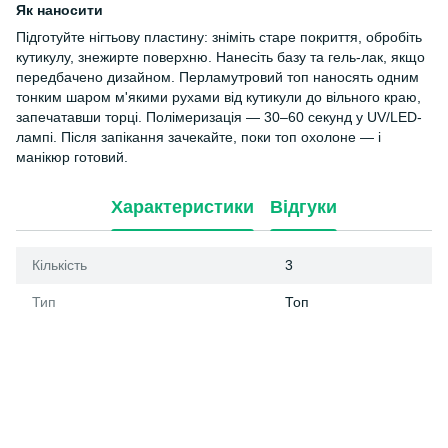
Як наносити
Підготуйте нігтьову пластину: зніміть старе покриття, обробіть
кутикулу, знежирте поверхню. Нанесіть базу та гель-лак, якщо
передбачено дизайном. Перламутровий топ наносять одним
тонким шаром м'якими рухами від кутикули до вільного краю,
запечатавши торці. Полімеризація — 30–60 секунд у UV/LED-
лампі. Після запікання зачекайте, поки топ охолоне — і
манікюр готовий.
Характеристики
Відгуки
Кількість
3
Тип
Топ