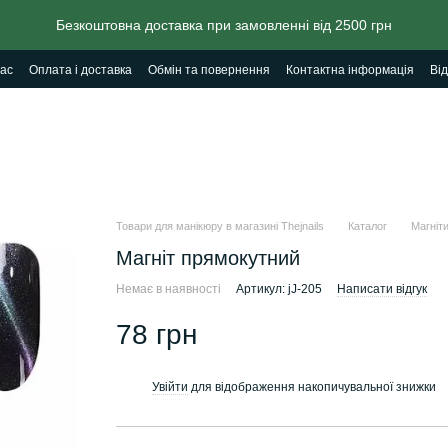
Безкоштовна доставка при замовленні від 2500 грн
ас
Оплата і доставка
Обмін та повернення
Контактна інформація
Від
Товари для манікюру в магазині Thejnails
Каталог
Магніти
Магніт прямокутний
Немає в наявності
Артикул: jJ-205
Написати відгук
78 грн
Увійти
для відображення накопичувальної знижки
%