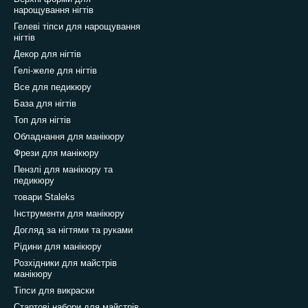
нарощування нігтів
Гелеві тіпси для нарощування
нігтів
Декор для нігтів
Гелі-желе для нігтів
Все для педикюру
База для нігтів
Топ для нігтів
Обладнання для манікюру
Фрези для манікюру
Пензлі для манікюру та
педикюру
товари Staleks
Інструменти для манікюру
Догляд за нігтями та руками
Рідини для манікюру
Розхідники для майстрів
манікюру
Тіпси для викраски
Стартові набори для майстрів