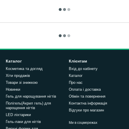
Каталог
Клієнтам
Косметика та догляд
Вхід до кабінету
Хіти продажів
Каталог
Товари зі знижкою
Про нас
Новинки
Оплата і доставка
Гель для нарощування нігтів
Обмін та повернення
Полігель(Акрил гель) для
Контактна інформація
нарощення нігтів
Відгуки про магазин
LED ліхтарики
Гель-лаки для нігтів
Ми в соцмережах
Верхні форми для