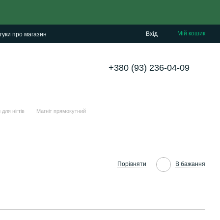
Мій кошик
Вхід
гуки про магазин
+380 (93) 236-04-09
 для нігтів
Магніт прямокутний
Порівняти
В бажання