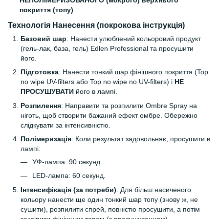
покриття (топу)
.
Технологія Нанесення (покрокова інструкція)
Базовий шар
: Нанести улюблений кольоровий продукт
(гель-лак, база, гель) Edlen Professional та просушити
його.
Підготовка
: Нанести тонкий шар фінішного покриття (Top
no wipe UV-filters або Top no wipe no UV-filters) і
НЕ
ПРОСУШУВАТИ
його в лампі.
Розпилення
: Направити та розпилити Ombre Spray на
ніготь, щоб створити бажаний ефект омбре. Обережно
слідкувати за інтенсивністю.
Полімеризація
: Коли результат задовольняє, просушити в
лампі:
УФ-лампа: 90 секунд.
LED-лампа: 60 секунд.
Інтенсифікація (за потреби)
: Для більш насиченого
кольору нанести ще один тонкий шар топу (знову ж, не
сушити), розпилити спрей, повністю просушити, а потім
закріпити фінішним топом (з просушуванням).