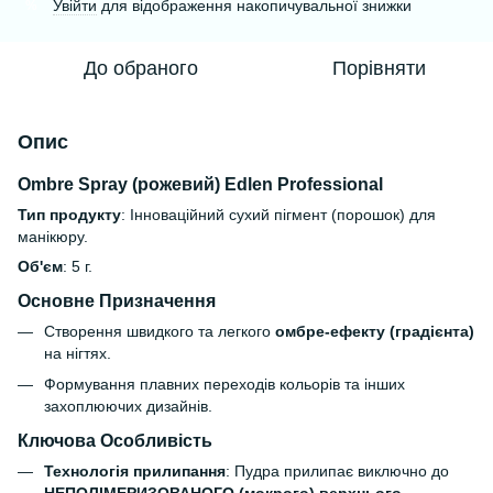
Увійти
для відображення накопичувальної знижки
%
До обраного
Порівняти
Опис
Ombre Spray (рожевий) Edlen Professional
Тип продукту
: Інноваційний сухий пігмент (порошок) для
манікюру.
Об'єм
: 5 г.
Основне Призначення
Створення швидкого та легкого
омбре-ефекту (градієнта)
на нігтях.
Формування плавних переходів кольорів та інших
захоплюючих дизайнів.
Ключова Особливість
Технологія прилипання
: Пудра прилипає виключно до
НЕПОЛІМЕРИЗОВАНОГО (мокрого) верхнього