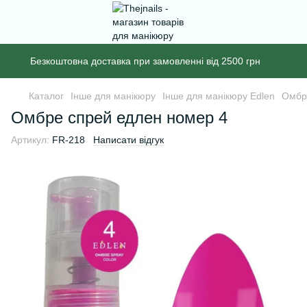
Безкоштовна доставка при замовленні від 2500 грн
Каталог
Інше для манікюру
Інше для манікюру Edlen
Омбр
Омбре спрей едлен номер 4
Артикул:
FR-218
Написати відгук