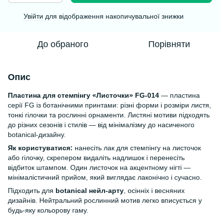
Увійти
для відображення накопичувальної знижки
%
До обраного
Порівняти
Опис
Пластина для стемпінгу «Листочки» FG-014
— пластина
серії FG із ботанічними принтами: різні форми і розміри листя,
тонкі гілочки та рослинні орнаменти. Листяні мотиви підходять
до різних сезонів і стилів — від мінімалізму до насиченого
botanical-дизайну.
Як користуватися:
нанесіть лак для стемпінгу на листочок
або гілочку, скрепером видаліть надлишок і перенесіть
відбиток штампом. Один листочок на акцентному нігті —
мінімалістичний прийом, який виглядає лаконічно і сучасно.
Підходить для
botanical нейл-арту
, осінніх і весняних
дизайнів. Нейтральний рослинний мотив легко вписується у
будь-яку кольорову гаму.