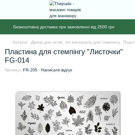
Безкоштовна доставка при замовленні від 2500 грн
Каталог
Декор для нігтів
Усі матеріали для стемпінгу
Пласт
Пластина для стемпінгу "Листочки"
FG-014
Артикул:
FR-205
Написати відгук