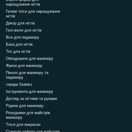
нарощування нігтів
Гелеві тіпси для нарощування
нігтів
Декор для нігтів
Гелі-желе для нігтів
Все для педикюру
База для нігтів
Топ для нігтів
Обладнання для манікюру
Фрези для манікюру
Пензлі для манікюру та
педикюру
товари Staleks
Інструменти для манікюру
Догляд за нігтями та руками
Рідини для манікюру
Розхідники для майстрів
манікюру
Тіпси для викраски
Стартові набори для майстрів