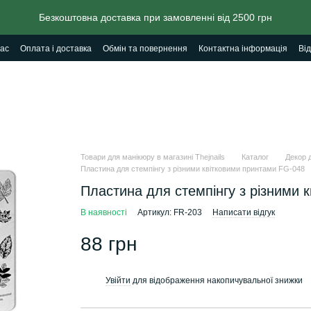
Безкоштовна доставка при замовленні від 2500 грн
ас
Оплата і доставка
Обмін та повернення
Контактна інформація
Від
Товари для манікюру в магазині Thejnails
Каталог
Декор д
Пластина для стемпінгу з різними квітковими принтами FG-048
Пластина для стемпінгу з різними 
В наявності
Артикул: FR-203
Написати відгук
88 грн
Увійти
для відображення накопичувальної знижки
%