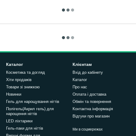
Каталог
Клієнтам
Косметика та догляд
Вхід до кабінету
Хіти продажів
Каталог
Товари зі знижкою
Про нас
Новинки
Оплата і доставка
Гель для нарощування нігтів
Обмін та повернення
Полігель(Акрил гель) для
Контактна інформація
нарощення нігтів
Відгуки про магазин
LED ліхтарики
Гель-лаки для нігтів
Ми в соцмережах
Верхні форми для