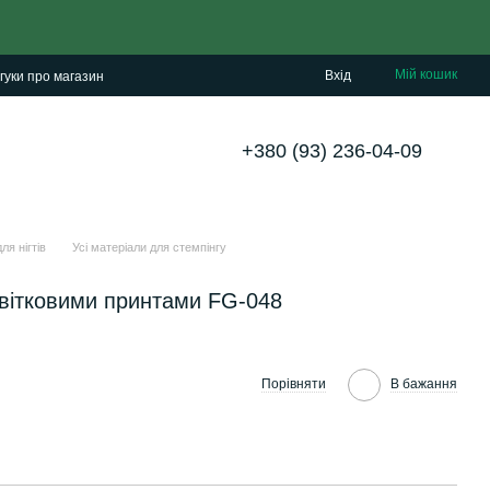
Мій кошик
Вхід
гуки про магазин
+380 (93) 236-04-09
ля нігтів
Усі матеріали для стемпінгу
квітковими принтами FG-048
Порівняти
В бажання