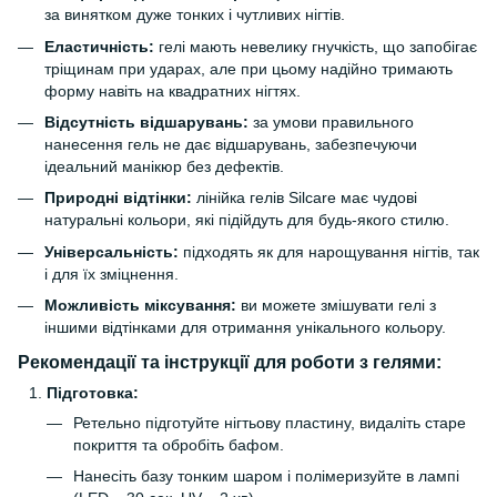
за винятком дуже тонких і чутливих нігтів.
Еластичність:
гелі мають невелику гнучкість, що запобігає
тріщинам при ударах, але при цьому надійно тримають
форму навіть на квадратних нігтях.
Відсутність відшарувань:
за умови правильного
нанесення гель не дає відшарувань, забезпечуючи
ідеальний манікюр без дефектів.
Природні відтінки:
лінійка гелів Silcare має чудові
натуральні кольори, які підійдуть для будь-якого стилю.
Універсальність:
підходять як для нарощування нігтів, так
і для їх зміцнення.
Можливість міксування:
ви можете змішувати гелі з
іншими відтінками для отримання унікального кольору.
Рекомендації та інструкції для роботи з гелями:
Підготовка:
Ретельно підготуйте нігтьову пластину, видаліть старе
покриття та обробіть бафом.
Нанесіть базу тонким шаром і полімеризуйте в лампі