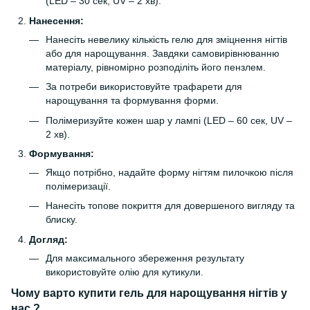
(LED – 30 сек, UV – 2 хв).
Нанесення:
Нанесіть невелику кількість гелю для зміцнення нігтів
або для нарощування. Завдяки самовирівнюванню
матеріалу, рівномірно розподіліть його пензлем.
За потреби використовуйте трафарети для
нарощування та формування форми.
Полімеризуйте кожен шар у лампі (LED – 60 сек, UV –
2 хв).
Формування:
Якщо потрібно, надайте форму нігтям пилочкою після
полімеризації.
Нанесіть топове покриття для довершеного вигляду та
блиску.
Догляд:
Для максимального збереження результату
використовуйте олію для кутикули.
Чому варто
купити гель для нарощування нігтів
у
нас ?