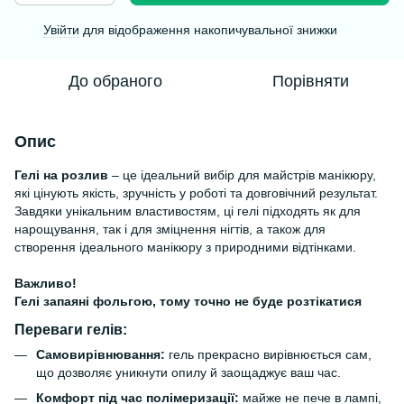
Увійти
для відображення накопичувальної знижки
%
До обраного
Порівняти
Опис
Гелі на розлив
– це ідеальний вибір для майстрів манікюру,
які цінують якість, зручність у роботі та довговічний результат.
Завдяки унікальним властивостям, ці гелі підходять як для
нарощування, так і для зміцнення нігтів, а також для
створення ідеального манікюру з природними відтінками.
Важливо!
Гелі запаяні фольгою, тому точно не буде розтікатися
Переваги гелів:
Самовирівнювання:
гель прекрасно вирівнюється сам,
що дозволяє уникнути опилу й заощаджує ваш час.
Комфорт під час полімеризації:
майже не пече в лампі,