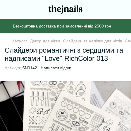
Безкоштовна доставка при замовленні від 2500 грн
Каталог
Декор для нігтів
Слайдери та наліпки для нігтів
Сл
Слайдери романтичні з сердцями та
надписами "Love" RichColor 013
Артикул:
SN0142
Написати відгук