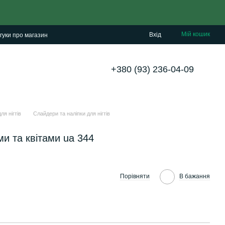
Мій кошик
Вхід
гуки про магазин
+380 (93) 236-04-09
ля нігтів
Слайдери та наліпки для нігтів
и та квітами ua 344
Порівняти
В бажання