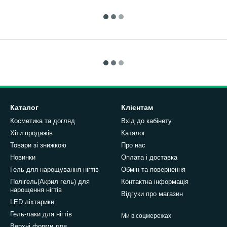
Каталог
Клієнтам
Косметика та догляд
Вхід до кабінету
Хіти продажів
Каталог
Товари зі знижкою
Про нас
Новинки
Оплата і доставка
Гель для нарощування нігтів
Обмін та повернення
Полігель(Акрил гель) для
Контактна інформація
нарощення нігтів
Відгуки про магазин
LED ліхтарики
Гель-лаки для нігтів
Ми в соцмережах
Верхні форми для