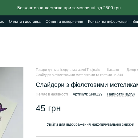
Безкоштовна доставка при замовленні від 2500 грн
ас
Оплата і доставка
Обмін та повернення
Контактна інформація
Від
Товари для манікюру в магазині Thejnails
Каталог
Декор д
Слайдери з фіолетовими метеликами та квітами ua 344
Слайдери з фіолетовими метеликам
Немає в наявності
Артикул: SN0129
Написати відгук
45 грн
Увійти
для відображення накопичувальної знижки
%