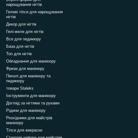
нарощування нігтів
Гелеві тіпси для нарощування
нігтів
Декор для нігтів
Гелі-желе для нігтів
Все для педикюру
База для нігтів
Топ для нігтів
Обладнання для манікюру
Фрези для манікюру
Пензлі для манікюру та
педикюру
товари Staleks
Інструменти для манікюру
Догляд за нігтями та руками
Рідини для манікюру
Розхідники для майстрів
манікюру
Тіпси для викраски
Стартові набори для майстрів