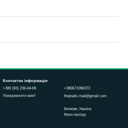
Контактна інформація
+380 (93) 236-04-09
+380671096372
thejnails.mail@gmail.com
Передзвонити вам?
Вилкове, Україна
Мапа проїзду