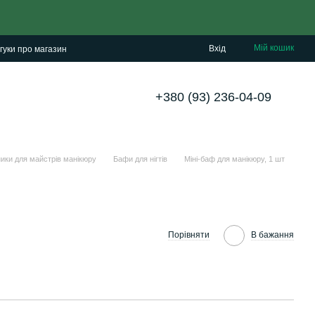
Мій кошик
Вхід
гуки про магазин
+380 (93) 236-04-09
ники для майстрів манікюру
Бафи для нігтів
Міні-баф для манікюру, 1 шт
Порівняти
В бажання