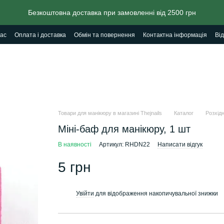
Безкоштовна доставка при замовленні від 2500 грн
ас
Оплата і доставка
Обмін та повернення
Контактна інформація
Від
Товари для манікюру в магазині Thejnails
Каталог
Розхід
Міні-баф для манікюру, 1 шт
В наявності
Артикул: RHDN22
Написати відгук
5 грн
Увійти
для відображення накопичувальної знижки
%