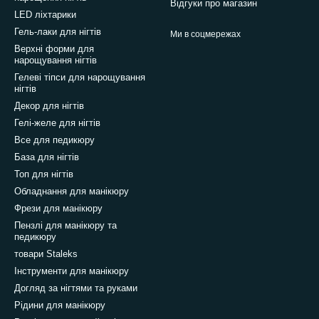
Відгуки про магазин
LED ліхтарики
Гель-лаки для нігтів
Ми в соцмережах
Верхні форми для
нарощування нігтів
Гелеві тіпси для нарощування
нігтів
Декор для нігтів
Гелі-желе для нігтів
Все для педикюру
База для нігтів
Топ для нігтів
Обладнання для манікюру
Фрези для манікюру
Пензлі для манікюру та
педикюру
товари Staleks
Інструменти для манікюру
Догляд за нігтями та руками
Рідини для манікюру