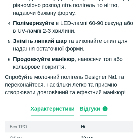
рівномірно розподіліть полігель по нігтю,
надаючи бажану форму.
Полімеризуйте
в LED-лампі 60-90 секунд або
в UV-лампі 2-3 хвилини.
Зніміть липкий шар
та виконайте опил для
надання остаточної форми.
Продовжуйте манікюр
, наносячи топ або
кольорове покриття.
Спробуйте молочний полігель Designer №1 та
переконайтеся, наскільки легко та приємно
створювати довговічний та ефектний манікюр!
Характеристики
Відгуки
1
Без ТРО
Ні