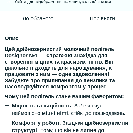
Увійти
для відображення накопичувальної знижки
%
До обраного
Порівняти
Опис
Цей
дрібнозернистий молочний полігель
Designer №1
— справжня знахідка для
створення
міцних та красивих нігтів
. Він
ідеально підходить для
нарощування
, а
працювати з ним — одне задоволення!
Забудьте про прилипання до пензлика та
насолоджуйтеся комфортом у процесі.
Чому цей полігель стане вашим фаворитом:
Міцність та надійність
: Забезпечує
неймовірно
міцні нігті
, стійкі до пошкоджень.
Комфорт у роботі
: Завдяки
дрібнозернистій
структурі
і тому, що він
не липне до