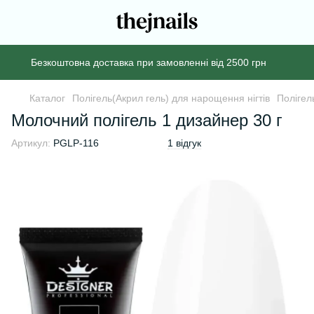
Безкоштовна доставка при замовленні від 2500 грн
Каталог
Полігель(Акрил гель) для нарощення нігтів
Полігел
Молочний полігель 1 дизайнер 30 г
Артикул:
PGLP-116
1 відгук