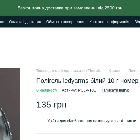
Безкоштовна доставка при замовленні від 2500 грн
ас
Оплата і доставка
Обмін та повернення
Контактна інформація
Від
Товари для манікюру в магазині Thejnails
Каталог
Полігел
Полігель ledyarms білий 10 г номер
В наявності
Артикул: PGLP-101
Написати відгук
135 грн
Увійти
для відображення накопичувальної знижки
%