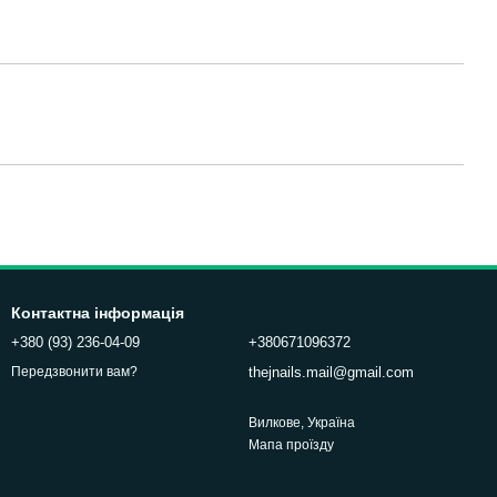
Контактна інформація
+380 (93) 236-04-09
+380671096372
thejnails.mail@gmail.com
Передзвонити вам?
Вилкове, Україна
Мапа проїзду