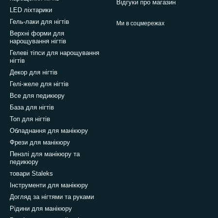
Відгуки про магазин
LED ліхтарики
Гель-лаки для нігтів
Ми в соцмережах
Верхні форми для
нарощування нігтів
Гелеві тіпси для нарощування
нігтів
Декор для нігтів
Гелі-желе для нігтів
Все для педикюру
База для нігтів
Топ для нігтів
Обладнання для манікюру
Фрези для манікюру
Пензлі для манікюру та
педикюру
товари Staleks
Інструменти для манікюру
Догляд за нігтями та руками
Рідини для манікюру