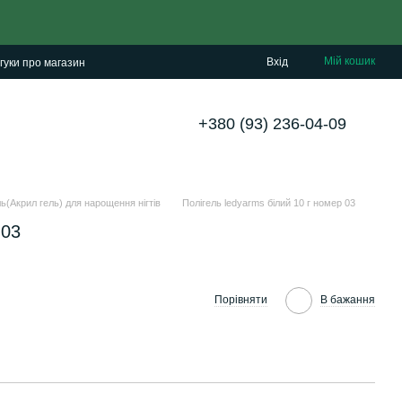
Мій кошик
Вхід
гуки про магазин
+380 (93) 236-04-09
ь(Акрил гель) для нарощення нігтів
Полігель ledyarms білий 10 г номер 03
 03
Порівняти
В бажання