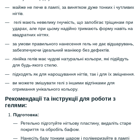
майже не пече в лампі, за винятком дуже тонких і чутливих
нігтів.
гелі мають невелику гнучкість, що запобігає тріщинам при
ударах, але при цьому надійно тримають форму навіть на
квадратних нігтях.
за умови правильного нанесення гель не дає відшарувань,
забезпечуючи ідеальний манікюр без дефектів.
лінійка гелів має чудові натуральні кольори, які підійдуть
для будь-якого стилю.
підходять як для нарощування нігтів, так і для їх зміцнення.
ви можете змішувати гелі з іншими відтінками для
отримання унікального кольору.
Рекомендації та інструкції для роботи з
гелями:
Підготовка:
Ретельно підготуйте нігтьову пластину, видаліть старе
покриття та обробіть бафом.
Нанесіть базу тонким шаром і полімеризуйте в лампі