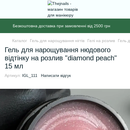
Безкоштовна доставка при замовленні від 2500 грн
Каталог
Гель для нарощування нігтів
Гелі на розлив
Гель 
Гель для нарощування нюдового
відтінку на розлив "diamond peach"
15 мл
Артикул:
IGL_111
Написати відгук