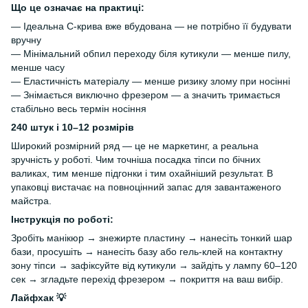
Що це означає на практиці:
— Ідеальна С-крива вже вбудована — не потрібно її будувати
вручну
— Мінімальний обпил переходу біля кутикули — менше пилу,
менше часу
— Еластичність матеріалу — менше ризику злому при носінні
— Знімається виключно фрезером — а значить тримається
стабільно весь термін носіння
240 штук і 10–12 розмірів
Широкий розмірний ряд — це не маркетинг, а реальна
зручність у роботі. Чим точніша посадка тіпси по бічних
валиках, тим менше підгонки і тим охайніший результат. В
упаковці вистачає на повноцінний запас для завантаженого
майстра.
Інструкція по роботі:
Зробіть манікюр → знежирте пластину → нанесіть тонкий шар
бази, просушіть → нанесіть базу або гель-клей на контактну
зону тіпси → зафіксуйте від кутикули → зайдіть у лампу 60–120
сек → згладьте перехід фрезером → покриття на ваш вибір.
Лайфхак 💡