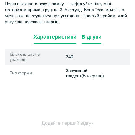
Перш ніж класти руку в лампу — зафіксуйте тіпсу міні-
ліхтариком прямо в руці на 3–5 секунд. Вона "схопиться" на
місці і вже не зсунеться при укладанні. Простий прийом, який
рятує від перекосів і нервів.
Характеристики
Відгуки
Кількість штук в
240
упаковці
Завужений
Тип форми
квадрат(Балерина)
Додайте перший відгук