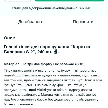
Увійти
для відображення накопичувальної знижки
%
До обраного
Порівняти
Опис
Гелеві тіпси для нарощування "Коротка
Балерина S-2", 240 шт. 🩰.
Матеріал, що тримає форму і не заважає жити
Тіпси виготовлені з м'якого гель-полімеру — він достатньо
міцний, щоб витримати щоденне навантаження, і достатньо
еластичний, щоб ніготь не відчувався як "панцир". Тонкі в зоні
кутикули та щільніші на вільному краї — конструкція
продумана так, щоб мінімізувати обпил і одразу давати
правильну архітектуру. Матова контактна зона забезпечує
надійне зчеплення з базою без додаткового праймування у
більшості випадків.