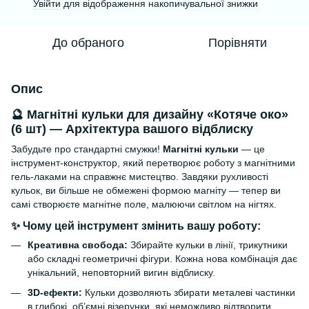
Увійти
для відображення накопичувальної знижки
%
До обраного
Порівняти
Опис
🔮 Магнітні кульки для дизайну «Котяче око»
(6 шт) — Архітектура вашого відблиску
Забудьте про стандартні смужки!
Магнітні кульки
— це
інструмент-конструктор, який перетворює роботу з магнітними
гель-лаками на справжнє мистецтво. Завдяки рухливості
кульок, ви більше не обмежені формою магніту — тепер ви
самі створюєте магнітне поле, малюючи світлом на нігтях.
✨ Чому цей інструмент змінить вашу роботу:
Креативна свобода:
Збирайте кульки в лінії, трикутники
або складні геометричні фігури. Кожна нова комбінація дає
унікальний, неповторний вигин відблиску.
3D-ефекти:
Кульки дозволяють збирати металеві частинки
в глибокі, об’ємні візерунки, які неможливо відтворити