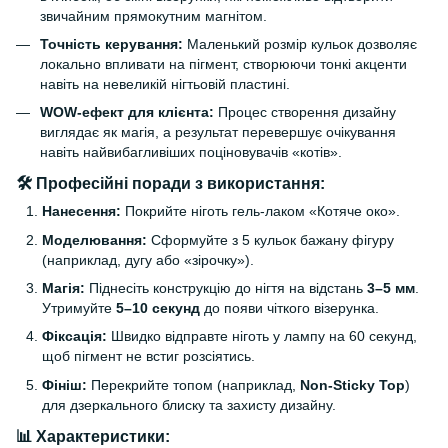
звичайним прямокутним магнітом.
Точність керування:
Маленький розмір кульок дозволяє
локально впливати на пігмент, створюючи тонкі акценти
навіть на невеликій нігтьовій пластині.
WOW-ефект для клієнта:
Процес створення дизайну
виглядає як магія, а результат перевершує очікування
навіть найвибагливіших поціновувачів «котів».
🛠 Професійні поради з використання:
Нанесення:
Покрийте ніготь гель-лаком «Котяче око».
Моделювання:
Сформуйте з 5 кульок бажану фігуру
(наприклад, дугу або «зірочку»).
Магія:
Піднесіть конструкцію до нігтя на відстань
3–5 мм
.
Утримуйте
5–10 секунд
до появи чіткого візерунка.
Фіксація:
Швидко відправте ніготь у лампу на 60 секунд,
щоб пігмент не встиг розсіятись.
Фініш:
Перекрийте топом (наприклад,
Non-Sticky Top
)
для дзеркального блиску та захисту дизайну.
📊 Характеристики: