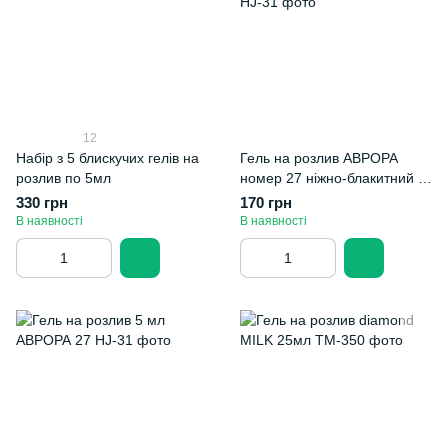
12
Набір з 5 блискучих гелів на
Гель на розлив АВРОРА
розлив по 5мл
номер 27 ніжно-блакитний з
срібним шиммером 15 мл
330 грн
170 грн
В наявності
В наявності