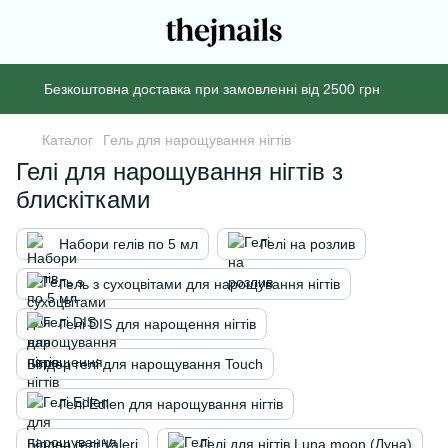
Безкоштовна доставка при замовленні від 2500 грн
Каталог
Гель для нарощування нігтів
Гелі для нарощування нігтів з
блискітками
Набори гелів по 5 мл
Гелі на розлив
Гель з сухоцвітами для нарощування нігтів
Гелі DIS для нарощення нігтів
Білдер гелі для нарощування Touch
Гелі Edlen для нарощування нігтів
Білдер гелі Valeri
Гелі для нігтів Luna moon (Луна)