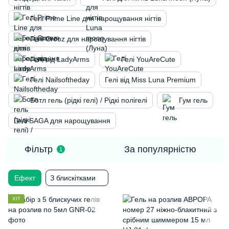
Гелі Prime Line для нарощування нігтів
Гелі Crooz для нарощування нігтів
Гелі від LadyArms
Гелі YouAreCute
Гелі Nailsoftheday
Гелі від Miss Luna Premium
Ботл гель (рідкі гелі) / Рідкі полігелі
Гум гель
Гелі SAGA для нарощування
Фільтр
За популярністю
1
Ефект
З блискітками
ХІТ