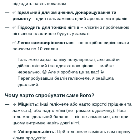
підходить навіть новачкам.
✅
Ідеальний для зміцнення, донаращування та
ремонту
– один гель замінює цілий арсенал матеріалів.
✅
Підходить для тонких нігтів
– клієнти з проблемною
нігтьовою пластиною будуть у захваті!
✅
Легко самовирівнюється
– не потрібно вирівнювати
пензлем по 10 хвилин.
Гель-желе зараз на піку популярності, але знайти
дійсно якісний і за адекватною ціною — майже
нереально. 😓 Але я зробила це за вас! 💫
Перепробувавши безліч гелів-желе, я знайшла
ідеальний.
Чому варто спробувати саме його?
🔹
Міцність:
Інші гелі-желе або надто жорсткі (тріщини та
ламкість), або надто м’які (не тримають довжину). Наш
гель має ідеальний баланс — він не ламається, але при
цьому витримує навіть довгі нігті.
🔹
Універсальність:
Цей гель-желе замінить вам одразу
кілька продуктів: