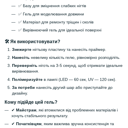
✅ Базу для зміцнення слабких нігтів
✅ Гель для моделювання довжини
✅ Матеріал для ремонту тріщин і сколів
✅ Вирівнюючий гель для ідеальної поверхні
🛠 Як використовувати?
Знежирте
нігтьову пластину та нанесіть праймер.
Нанесіть
невелику кількість гелю, рівномірно розподіліть.
Переверніть
ніготь на 3-5 секунд, щоб отримати ідеальне
вирівнювання.
Полімеризуйте
в лампі (LED — 60 сек, UV — 120 сек).
За потреби
нанесіть другий шар або приступайте до
дизайну.
Кому підійде цей гель?
✔
Майстрам
, які втомилися від проблемних матеріалів і
хочуть стабільного результату.
✔
Початківцям
, яким важлива зручна консистенція та